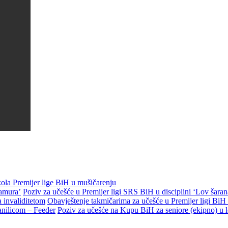
 kola Premijer lige BiH u mušičarenju
Poziv za učešće u Premijer ligi SRS BiH u disciplini ‘Lov šaran
Obavještenje takmičarima za učešće u Premijer ligi BiH 
Poziv za učešće na Kupu BiH za seniore (ekipno) u l