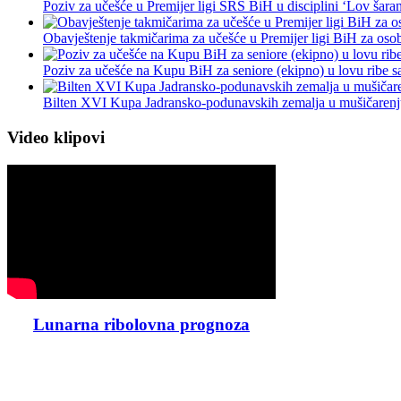
Poziv za učešće u Premijer ligi SRS BiH u disciplini ‘Lov šara
Obavještenje takmičarima za učešće u Premijer ligi BiH za osob
Poziv za učešće na Kupu BiH za seniore (ekipno) u lovu ribe s
Bilten XVI Kupa Jadransko-podunavskih zemalja u mušičaren
Video klipovi
Lunarna ribolovna prognoza