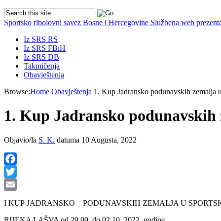
Sportsko ribolovni savez Bosne i Hercegovine
Službena web prezenta
Iz SRS RS
Iz SRS FBiH
Iz SRS DB
Takmičenja
Obavještenja
Browse:
Home
Obavještenja
1. Kup Jadransko podunavskih zemalja u
1. Kup Jadransko podunavskih z
Objavio/la
S. K.
datuma 10 Augusta, 2022
Facebook
Twitter
Email
I KUP JADRANSKO – PODUNAVSKIH ZEMALJA U SPORTSKO
RIJEKA LAŠVA od 29.09. do 02.10. 2022. godine