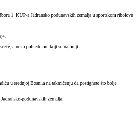
 odbora 1. KUP-a Jadransko podunavskih zemalja u sportskom ribolovu
je.
eće, a neka pobjede oni koji su najbolji.
ću u srednjoj Bosni,a na takmičenju da postignete što bolje
h Jadransko-podunavskih zemalja.