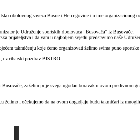
Sportsko ribolovnog saveza Bosne i Hercegovine i u ime organizacionog
nizator je Udruženje sportskih ribolovaca “Busovača” iz Busovače.
ska prijateljstva i da vam u najboljem svjetlu predstavimo naše Udružen
jećem takmičenju koje ćemo organizovati želimo svima puno sportske sr
i, uz ribarski pozdrav BISTRO.
 Busovače, zaželim prije svega ugodan boravak u ovom predivnom gradi
rca želimo i očekujemo da na ovom dogadjaju budu takmičari iz mnogi