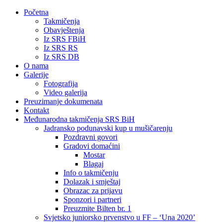
Početna
Takmičenja
Obavještenja
Iz SRS FBiH
Iz SRS RS
Iz SRS DB
O nama
Galerije
Fotografija
Video galerija
Preuzimanje dokumenata
Kontakt
Međunarodna takmičenja SRS BiH
Jadransko podunavski kup u mušičarenju
Pozdravni govori
Gradovi domaćini
Mostar
Blagaj
Info o takmičenju
Dolazak i smještaj
Obrazac za prijavu
Sponzori i partneri
Preuzmite Bilten br. 1
Svjetsko juniorsko prvenstvo u FF – ‘Una 2020’