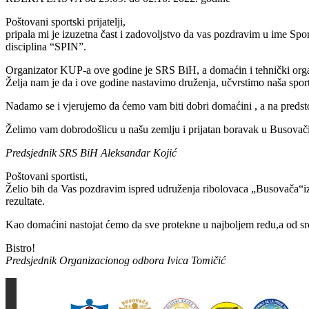
Poštovani sportski prijatelji,
pripala mi je izuzetna čast i zadovoljstvo da vas pozdravim u ime 
disciplina “SPIN”.
Organizator KUP-a ove godine je SRS BiH, a domaćin i tehnički orga
Želja nam je da i ove godine nastavimo druženja, učvrstimo naša sport
Nadamo se i vjerujemo da ćemo vam biti dobri domaćini , a na predsto
Želimo vam dobrodošlicu u našu zemlju i prijatan boravak u Busovač
Predsjednik SRS BiH Aleksandar Kojić
Poštovani sportisti,
Želio bih da Vas pozdravim ispred udruženja ribolovaca „Busovača“iz
rezultate.
Kao domaćini nastojat ćemo da sve protekne u najboljem redu,a od s
Bistro!
Predsjednik Organizacionog odbora Ivica Tomičić