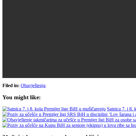
Filed in:
Obavještenja
You might like:
Satnica 7. i 8.